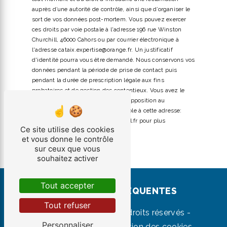
auprès d’une autorité de contrôle, ainsi que d’organiser le
sort de vos données post-mortem. Vous pouvez exercer
ces droits par voie postale à l'adresse 196 rue Winston
Churchill, 46000 Cahors ou par courrier électronique à
l'adresse cataix.expertise@orange.fr. Un justificatif
d'identité pourra vous être demandé. Nous conservons vos
données pendant la période de prise de contact puis
pendant la durée de prescription légale aux fins
probatoires et de gestion des contentieux. Vous avez le
droit de vous inscrire sur la liste d'opposition au
démarchage téléphonique, disponible à cette adresse:
Bloctel.gouv.fr
. Consultez le site cnil.fr pour plus
Ce site utilise des cookies
d’informations sur vos droits.
et vous donne le contrôle
sur ceux que vous
souhaitez activer
Tout accepter
RECHERCHES FRÉQUENTES
Tout refuser
©
Vistalid
- 2026 - Tous droits réservés -
Personnaliser
Mentions légales
-
Gestion des cookies