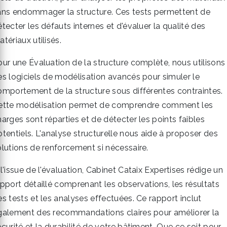
ans endommager la structure. Ces tests permettent de
tecter les défauts internes et d'évaluer la qualité des
tériaux utilisés.
our une Évaluation de la structure complète, nous utilisons
es logiciels de modélisation avancés pour simuler le
omportement de la structure sous différentes contraintes.
ette modélisation permet de comprendre comment les
arges sont réparties et de détecter les points faibles
otentiels. L'analyse structurelle nous aide à proposer des
olutions de renforcement si nécessaire.
l'issue de l'évaluation, Cabinet Cataix Expertises rédige un
apport détaillé comprenant les observations, les résultats
es tests et les analyses effectuées. Ce rapport inclut
galement des recommandations claires pour améliorer la
curité et la durabilité de votre bâtiment. Que ce soit pour