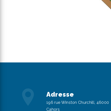
Adresse
196 rue Winston Churchill, 46000
Cahors