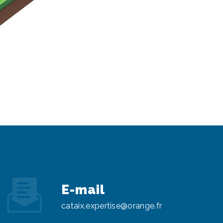
E-mail
cataix.expertise@orange.fr