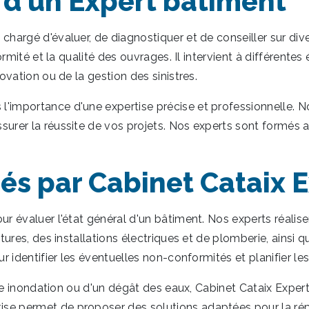
 d'un Expert bâtiment
chargé d'évaluer, de diagnostiquer et de conseiller sur di
formité et la qualité des ouvrages. Il intervient à différente
ovation ou de la gestion des sinistres.
'importance d'une expertise précise et professionnelle. No
urer la réussite de vos projets. Nos experts sont formés au
és par Cabinet Cataix E
ur évaluer l'état général d'un bâtiment. Nos experts réalis
tures, des installations électriques et de plomberie, ainsi q
ur identifier les éventuelles non-conformités et planifier l
'une inondation ou d'un dégât des eaux, Cabinet Cataix Exper
se permet de proposer des solutions adaptées pour la répa