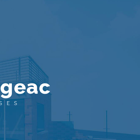
igeac
SES