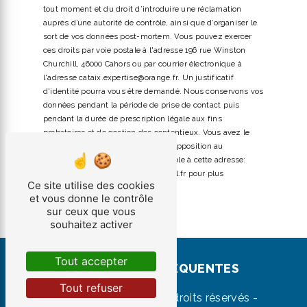
tout moment et du droit d’introduire une réclamation
auprès d’une autorité de contrôle, ainsi que d’organiser le
sort de vos données post-mortem. Vous pouvez exercer
ces droits par voie postale à l'adresse 196 rue Winston
Churchill, 46000 Cahors ou par courrier électronique à
l'adresse cataix.expertise@orange.fr. Un justificatif
d'identité pourra vous être demandé. Nous conservons vos
données pendant la période de prise de contact puis
pendant la durée de prescription légale aux fins
probatoires et de gestion des contentieux. Vous avez le
droit de vous inscrire sur la liste d'opposition au
démarchage téléphonique, disponible à cette adresse:
Bloctel.gouv.fr
. Consultez le site cnil.fr pour plus
Ce site utilise des cookies
d’informations sur vos droits.
et vous donne le contrôle
sur ceux que vous
souhaitez activer
Tout accepter
RECHERCHES FRÉQUENTES
Tout refuser
©
Vistalid
- 2026 - Tous droits réservés -