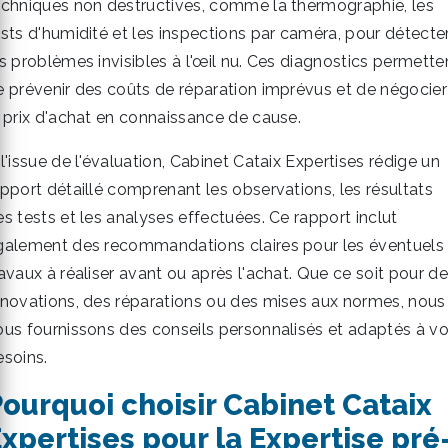
echniques non destructives, comme la thermographie, les
ests d'humidité et les inspections par caméra, pour détecte
es problèmes invisibles à l'œil nu. Ces diagnostics permette
e prévenir des coûts de réparation imprévus et de négocier
e prix d'achat en connaissance de cause.
l'issue de l'évaluation, Cabinet Cataix Expertises rédige un
apport détaillé comprenant les observations, les résultats
es tests et les analyses effectuées. Ce rapport inclut
galement des recommandations claires pour les éventuels
avaux à réaliser avant ou après l'achat. Que ce soit pour d
énovations, des réparations ou des mises aux normes, nous
ous fournissons des conseils personnalisés et adaptés à v
esoins.
ourquoi choisir Cabinet Cataix
xpertises pour la Expertise pré